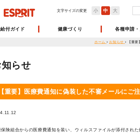
小
中
大
文字サイズの変更
険給付ガイド
健康づくり
各種申請・
ホーム
›
お知らせ
›
【重要
お知らせ
【重要】医療費通知に偽装した不審メールにご
4.11.12
康保険組合からの医療費通知を装い、ウィルスファイルが添付された