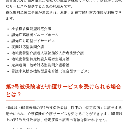
要介護の方が住み慣れた地域での生活を継続できるよう、多様かつ柔軟
なサービスを提供するための枠組みです。
市区町村単位に事業が運営され、原則、所在市区町村の住民が利用でき
ます。
小規模多機能型居宅介護
認知症高齢者グループホーム
認知症対応型デイサービス
夜間対応型訪問介護
地域密着型介護老人福祉施設入所者生活介護
地域密着型特定施設入居者生活介護
定期巡回・随時対応型訪問介護看護
看護小規模多機能型居宅介護（複合型サービス）
第2号被保険者が介護サービスを受けられる場合
とは？
40歳以上65歳未満の第2号被保険者は、以下の「特定疾病」に該当する
場合にのみ、介護保険の介護サービスを受けることができます。65歳以
上の第1号被保険者は、特定疾病の該当の有無は問われません。