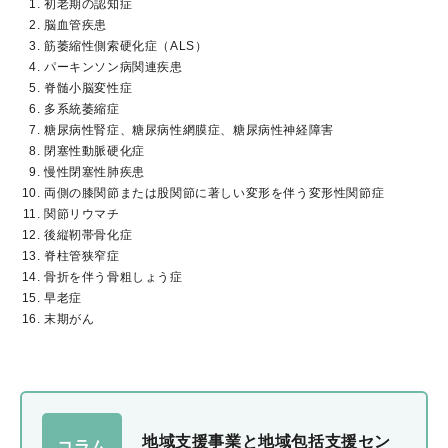
初老期の認知症
脳血管疾患
筋萎縮性側索硬化症（ALS）
パーキンソン病関連疾患
脊髄小脳変性症
多系統萎縮症
糖尿病性腎症、糖尿病性網膜症、糖尿病性神経障害
閉塞性動脈硬化症
慢性閉塞性肺疾患
両側の膝関節または股関節に著しい変形を伴う変形性関節症
関節リウマチ
後縦靭帯骨化症
脊柱管狭窄症
骨折を伴う骨粗しょう症
早老症
末期がん
地域支援事業と地域包括支援セン
コラム