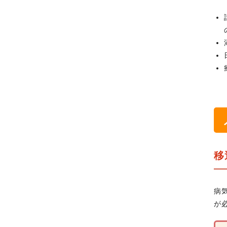
移
病
が