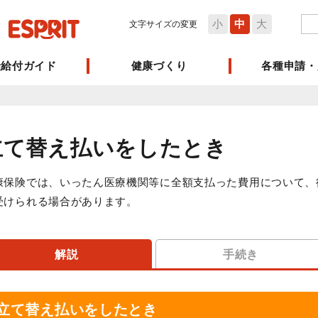
小
中
大
文字サイズの変更
険給付ガイド
健康づくり
各種申請・
立て替え払いをしたとき
康保険では、いったん医療機関等に全額支払った費用について、
受けられる場合があります。
解説
手続き
立て替え払いをしたとき