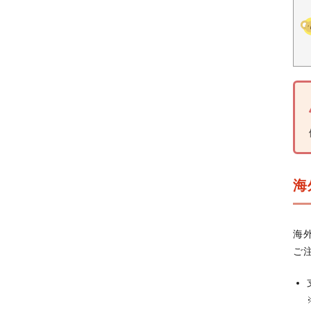
海
海
ご