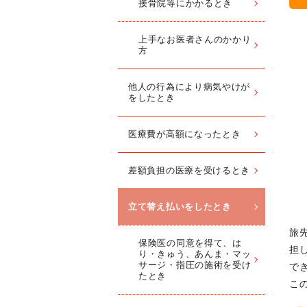
接骨院等にかかるとき
上手なお医者さんのかかり
方
他人の行為により病気やけが
をしたとき
医療費が高額になったとき
差額負担の医療を受けるとき
立て替え払いをしたとき
旅
保険医の同意を得て、は
担
り・きゅう、あんま・マッ
サージ・指圧の施術を受け
で
たとき
こ