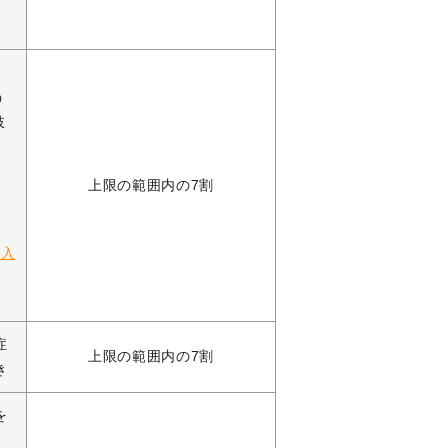
う
肢
上限の範囲内の7割
購入
症
上限の範囲内の7割
き
を