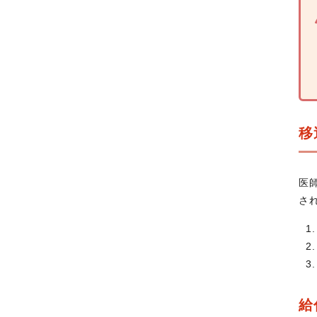
移
医
さ
給