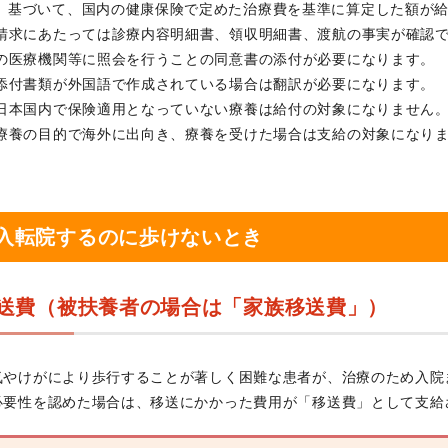
基づいて、国内の健康保険で定めた治療費を基準に算定した額が
請求にあたっては診療内容明細書、領収明細書、渡航の事実が確認
の医療機関等に照会を行うことの同意書の添付が必要になります。
添付書類が外国語で作成されている場合は翻訳が必要になります。
日本国内で保険適用となっていない療養は給付の対象になりません
療養の目的で海外に出向き、療養を受けた場合は支給の対象になり
入転院するのに歩けないとき
送費（被扶養者の場合は「家族移送費」）
気やけがにより歩行することが著しく困難な患者が、治療のため入院
必要性を認めた場合は、移送にかかった費用が「移送費」として支給