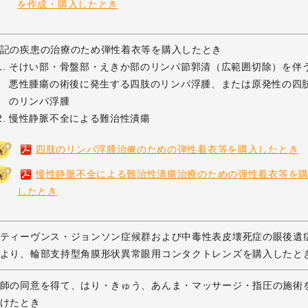
を作成・購入したとき
記の疾患の治療のため弾性着衣等を購入したとき
そけい部・骨盤部・えきか部のリンパ節郭清（広範囲切除）を伴
悪性腫瘍の術後に発生する四肢のリンパ浮腫、または原発性の四
のリンパ浮腫
慢性静脈不全による難治性潰瘍
四肢のリンパ浮腫治療のための弾性着衣等を購入したとき
慢性静脈不全による難治性潰瘍治療のための弾性着衣等を
したとき
ティーヴンス・ジョンソン症候群および中毒性表皮壊死症の眼後遺
より、輪部支持型角膜形状異常眼用コンタクトレンズを購入したと
師の同意を得て、はり・きゅう、あんま・マッサージ・指圧の施術
けたとき