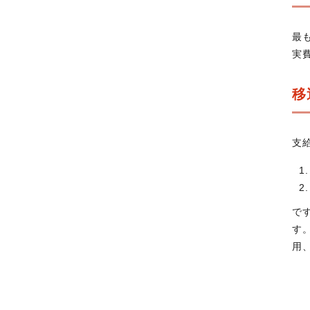
最
実
移
支
で
す
用