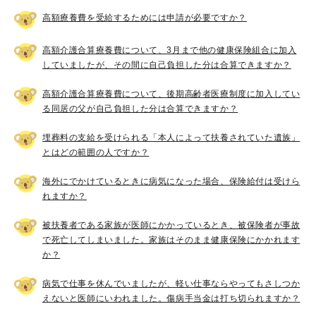
高額療養費を受給するためには申請が必要ですか？
高額介護合算療養費について、3月まで他の健康保険組合に加入
していましたが、その間に自己負担した分は合算できますか？
高額介護合算療養費について、後期高齢者医療制度に加入してい
る同居の父が自己負担した分は合算できますか？
埋葬料の支給を受けられる「本人によって扶養されていた遺族」
とはどの範囲の人ですか？
海外にでかけているときに病気になった場合、保険給付は受けら
れますか？
被扶養者である家族が医師にかかっているとき、被保険者が事故
で死亡してしまいました。家族はそのまま健康保険にかかれます
か？
病気で仕事を休んでいましたが、軽い仕事ならやってもさしつか
えないと医師にいわれました。傷病手当金は打ち切られますか？