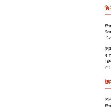
負
被
る
て
保
さ
前
詳
標
保
被