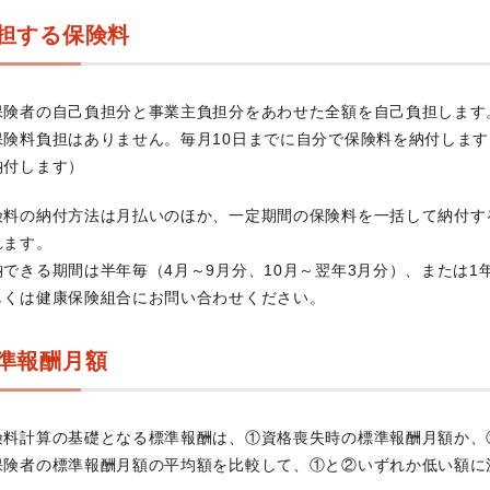
担する保険料
保険者の自己負担分と事業主負担分をあわせた全額を自己負担します
保険料負担はありません。毎月10日までに自分で保険料を納付します
納付します）
険料の納付方法は月払いのほか、一定期間の保険料を一括して納付す
れます。
納できる期間は半年毎（4月～9月分、10月～翌年3月分）、または1
しくは健康保険組合にお問い合わせください。
準報酬月額
険料計算の基礎となる標準報酬は、①資格喪失時の標準報酬月額か、
保険者の標準報酬月額の平均額を比較して、①と②いずれか低い額に