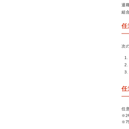
退
組
任
次
任
任
※
※