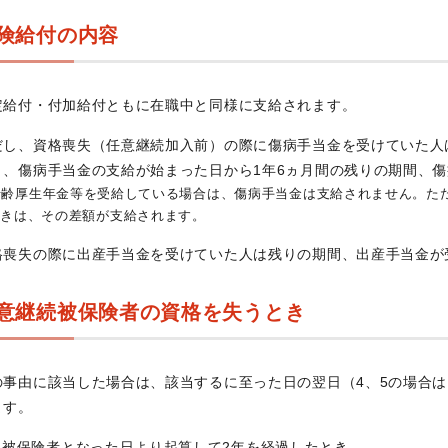
険給付の内容
定給付・付加給付ともに在職中と同様に支給されます。
だし、資格喪失（任意継続加入前）の際に傷病手当金を受けていた人
き、傷病手当金の支給が始まった日から1年6ヵ月間の残りの期間、
老齢厚生年金等を受給している場合は、傷病手当金は支給されません。た
ときは、その差額が支給されます。
格喪失の際に出産手当金を受けていた人は残りの期間、出産手当金が
意継続被保険者の資格を失うとき
の事由に該当した場合は、該当するに至った日の翌日（4、5の場合
ます。
被保険者となった日より起算して2年を経過したとき