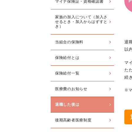
P
マイナ保険証・資格確認書
家族の加入について（加入さ
せるとき・加入からはずすと
き）
退
当組合の保険料
以
保険給付とは
マ
た
保険給付一覧
続
医療費のお知らせ
※
退職した後は
後期高齢者医療制度