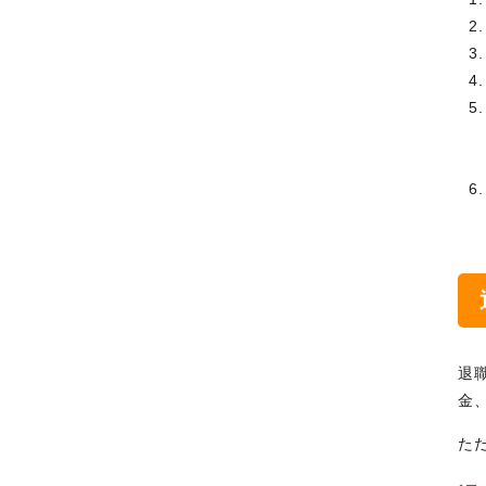
退
金
た