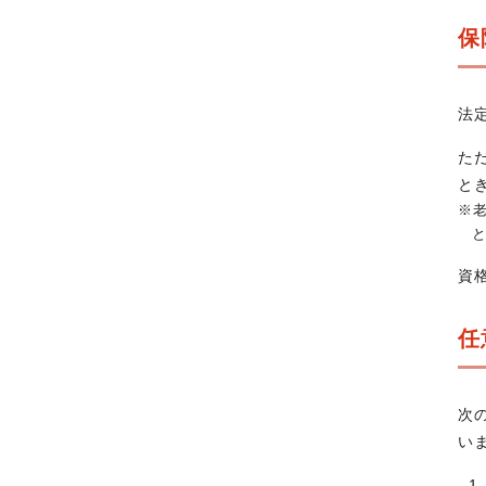
保
法
た
と
※
資
任
次
い