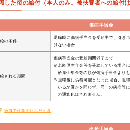
職した後の給付（本人のみ。被扶養者への給付
傷病手当金
退職時に傷病手当金を受給中で、引き
給の条件
けない場合
傷病手当金の受給期間満了まで
※老齢厚生年金等を受給している場合
齢厚生年金等の額が傷病手当金より
給される期間
※退職後に労務可能となった場合、退
いるか否かを問わず、同一の疾病等
の通算化はされません。
病気で仕事を休んだとき
出産手当金