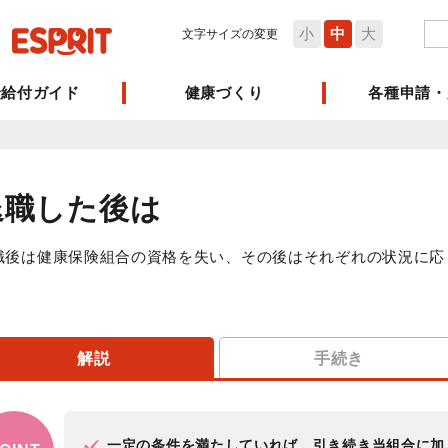
小
中
大
文字サイズの変更
険給付ガイド
健康づくり
各種申請・
退職した後は
職後は健康保険組合の資格を失い、その後はそれぞれの状況に応
。
解説
手続き
一定の条件を満たしていれば、引き続き当組合に加