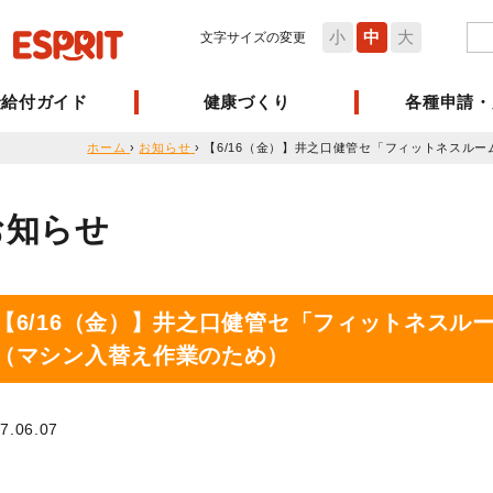
小
中
大
文字サイズの変更
険給付ガイド
健康づくり
各種申請・
ホーム
›
お知らせ
›
【6/16（金）】井之口健管セ「フィットネスル
お知らせ
【6/16（金）】井之口健管セ「フィットネスル
（マシン入替え作業のため）
7.06.07