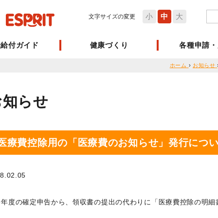
小
中
大
文字サイズの変更
険給付ガイド
健康づくり
各種申請・
ホーム
›
お知らせ
お知らせ
医療費控除用の「医療費のお知らせ」発行につ
8.02.05
29年度の確定申告から、領収書の提出の代わりに「医療費控除の明
。