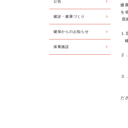
公告
健
を
健診・健康づくり
医
健保からのお知らせ
１
確
保養施設
２
２
３
H
「
だ
⇒
な
（