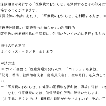
康保険組合が発行する「医療費のお知らせ」を添付するとその部分に
省略することができます。
療費控除の申請にあたり、「医療費のお知らせ」を利用する方は、H
.医療費控除用の「医療費のお知らせ」の利用目的
定申告の医療費控除の申請時にご利用いただくために発行するもの
．発行の申込期間
／６（火）～３／９（金）まで
．申請方法
Pのﾄｯﾌﾟ画面に『医療費通知発行依頼 「コチラ」』を新設。
記号、番号、被保険者氏名（従業員氏名）、生年月日」を入力して、
さい。
「医療費のお知らせ」に健保の証明印を押印後、職場に送付 い
お、任意継続の方は、健保登録住所宛に郵送いたします。
お手元に届くまでに3～5日程お時間がかかりますので、予めご了