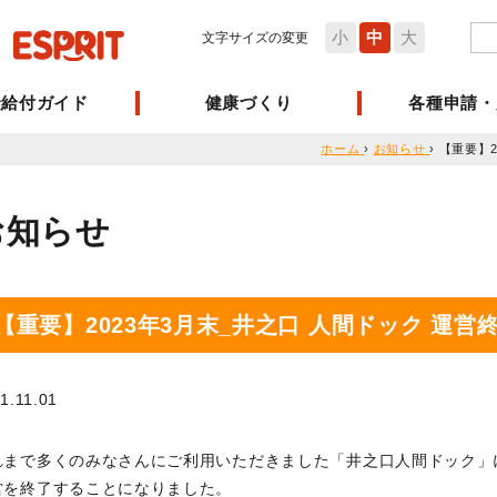
小
中
大
文字サイズの変更
険給付ガイド
健康づくり
各種申請・
ホーム
›
お知らせ
›
【重要】2
お知らせ
【重要】2023年3月末_井之口 人間ドック 運営
1.11.01
れまで多くのみなさんにご利用いただきました「井之口人間ドック」
営を終了することになりました。