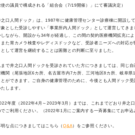
労使の議員で構成される「組合会（7/19開催）」にて審議決定）
井之口人間ドック」は、1987年に健康管理センター診療棟に開設し
対象とした受診しやすい「事業所内人間ドック」として運営してきま
かしながら、開設から34年が経過し、この間の契約医療機関拡充に
、また胃カメラ検査やレディスドックなど、受診者ニーズへの対応が
」として運営を継続することは困難との判断に至りました。
れまで井之口人間ドックを受診されていた方につきましては、同じ自己
療機関（尾張地区6カ所、名古屋市内7カ所、三河地区8カ所、岐阜県
ことができます。ご自身の健康管理のために、今後とも人間ドック受
いたします。
2022年度（2022年4月～2023年3月）までは、これまでどおり
のでご利用ください。（2022年1月にご案内する一斉募集にてお申
不明な点につきましてはこちら（
Q&A
）をご参照ください。