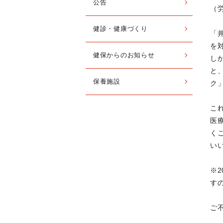
公告
（
健診・健康づくり
「
を
健保からのお知らせ
し
と
保養施設
ク
こ
医
く
い
※
す
ご