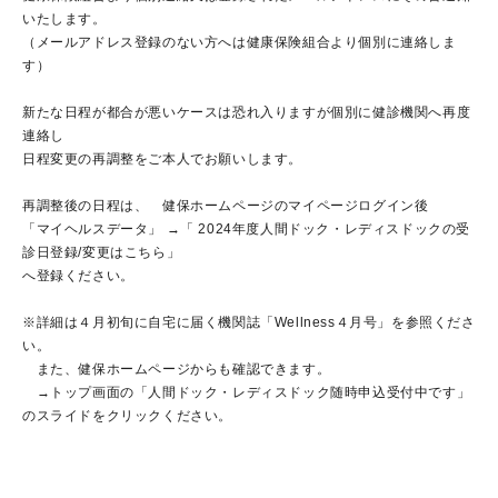
いたします。
（メールアドレス登録のない方へは健康保険組合より個別に連絡しま
す）
新たな日程が都合が悪いケースは恐れ入りますが個別に健診機関へ再度
連絡し
日程変更の再調整をご本人でお願いします。
再調整後の日程は、 健保ホームページのマイページログイン後
「マイヘルスデータ」 →「 2024年度人間ドック・レディスドックの受
診日登録/変更はこちら」
へ登録ください。
※詳細は４月初旬に自宅に届く機関誌「Wellness４月号」を参照くださ
い。
また、健保ホームページからも確認できます。
→トップ画面の「人間ドック・レディスドック随時申込受付中です」
のスライドをクリックください。