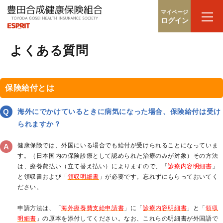
マイページ
ログイン
よくある質問
保険給付とは
海外にでかけているときに病気になった場合、保険給付は受け
られますか？
健康保険では、外国にいる場合でも給付が受けられることになっていま
す。（日本国内の保険診療として認められた治療のみが対象）その方法
は、療養費払い（立て替え払い）によりますので、「
診療内容明細書
」
と領収書および「
領収明細書
」が必要です。忘れずにもらっておいてく
ださい。
申請方法は、「
海外療養費支給申請書
」に「
診療内容明細書
」と「
領収
明細書
」の原本を添付してください。なお、これらの明細書が外国語で